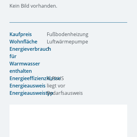
Kein Bild vorhanden.
Kaufpreis
Fußbodenheizung
Wohnfläche
Luftwärmepumpe
Energieverbrauch
1
für
Warmwasser
enthalten
Energieeffizienzklasse
A_PLUS
Energieausweis
liegt vor
Energieausweistyp
Bedarfsausweis