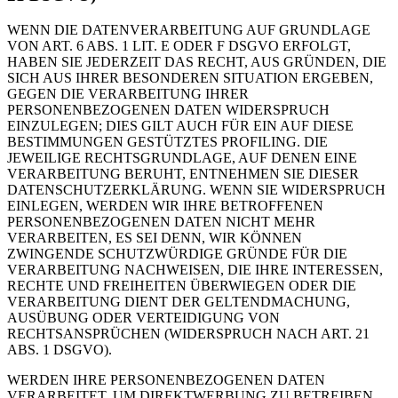
WENN DIE DATENVERARBEITUNG AUF GRUNDLAGE
VON ART. 6 ABS. 1 LIT. E ODER F DSGVO ERFOLGT,
HABEN SIE JEDERZEIT DAS RECHT, AUS GRÜNDEN, DIE
SICH AUS IHRER BESONDEREN SITUATION ERGEBEN,
GEGEN DIE VERARBEITUNG IHRER
PERSONENBEZOGENEN DATEN WIDERSPRUCH
EINZULEGEN; DIES GILT AUCH FÜR EIN AUF DIESE
BESTIMMUNGEN GESTÜTZTES PROFILING. DIE
JEWEILIGE RECHTSGRUNDLAGE, AUF DENEN EINE
VERARBEITUNG BERUHT, ENTNEHMEN SIE DIESER
DATENSCHUTZERKLÄRUNG. WENN SIE WIDERSPRUCH
EINLEGEN, WERDEN WIR IHRE BETROFFENEN
PERSONENBEZOGENEN DATEN NICHT MEHR
VERARBEITEN, ES SEI DENN, WIR KÖNNEN
ZWINGENDE SCHUTZWÜRDIGE GRÜNDE FÜR DIE
VERARBEITUNG NACHWEISEN, DIE IHRE INTERESSEN,
RECHTE UND FREIHEITEN ÜBERWIEGEN ODER DIE
VERARBEITUNG DIENT DER GELTENDMACHUNG,
AUSÜBUNG ODER VERTEIDIGUNG VON
RECHTSANSPRÜCHEN (WIDERSPRUCH NACH ART. 21
ABS. 1 DSGVO).
WERDEN IHRE PERSONENBEZOGENEN DATEN
VERARBEITET, UM DIREKTWERBUNG ZU BETREIBEN,